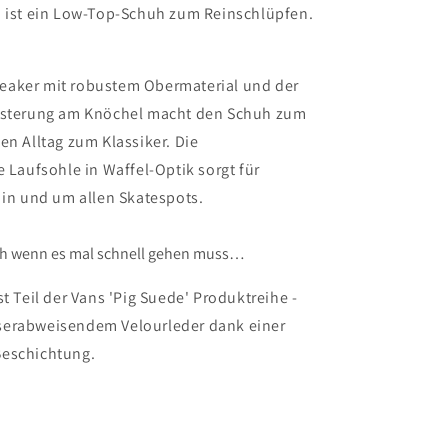
n ist ein Low-Top-Schuh zum Reinschlüpfen.
aker mit robustem Obermaterial und der
lsterung am Knöchel macht den Schuh zum
en Alltag zum Klassiker. Die
e Laufsohle in Waffel-Optik sorgt für
 in und um allen Skatespots.
uh wenn es mal schnell gehen muss…
st Teil der Vans 'Pig Suede' Produktreihe -
serabweisendem Velourleder dank einer
Beschichtung.