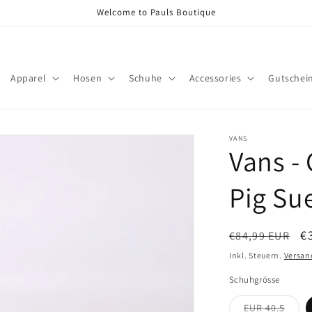
Welcome to Pauls Boutique
Apparel
Hosen
Schuhe
Accessories
Gutschei
VANS
Vans -
Pig Su
Normaler
V
€
€84,99 EUR
Preis
Inkl. Steuern.
Versan
Schuhgrösse
Varia
EUR 40.5