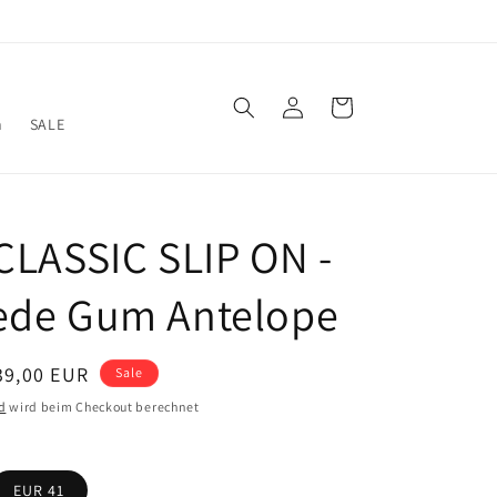
Einloggen
Warenkorb
n
SALE
 CLASSIC SLIP ON -
ede Gum Antelope
erkaufspreis
39,00 EUR
Sale
d
wird beim Checkout berechnet
nte
EUR 41