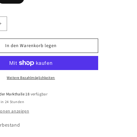
rkauft
gbar
Erhöhe
die
Menge
für
In den Warenkorb legen
Vans
-
CLASSIC
SLIP
ON
Weitere Bezahlmöglichkeiten
-
Pig
der Markthalle 18
verfügbar
Suede
 in 24 Stunden
Gum
Antelope
ionen anzeigen
erbestand