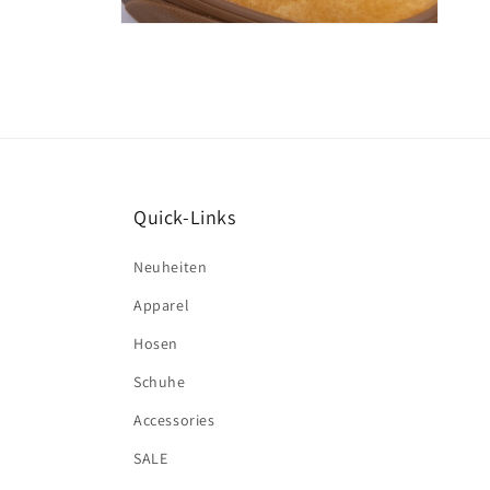
Medien
10
in
Modal
öffnen
Quick-Links
Neuheiten
Apparel
Hosen
Schuhe
Accessories
SALE