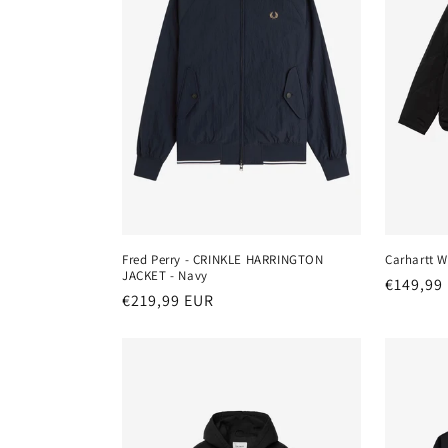
Carhartt W
Fred Perry - CRINKLE HARRINGTON
JACKET - Navy
Normale
€149,99
Normaler
€219,99 EUR
Preis
Preis