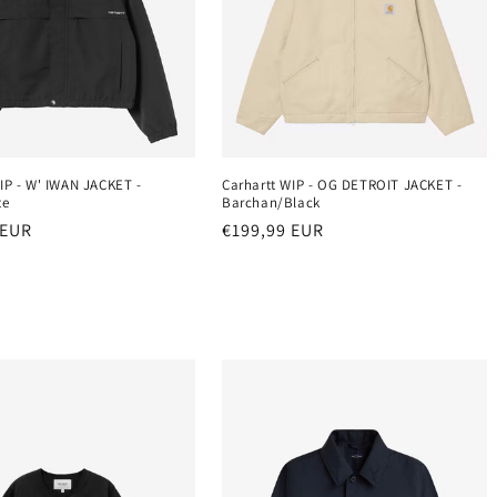
IP - W' IWAN JACKET -
Carhartt WIP - OG DETROIT JACKET -
te
Barchan/Black
r
 EUR
Normaler
€199,99 EUR
Preis