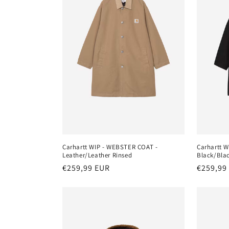
Carhartt WIP - WEBSTER COAT -
Carhartt 
Leather/Leather Rinsed
Black/Bla
Normaler
€259,99 EUR
Normale
€259,99
Preis
Preis