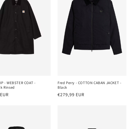
WIP - WEBSTER COAT -
Fred Perry - COTTON CABAN JACKET -
ck Rinsed
Black
r
 EUR
Normaler
€279,99 EUR
Preis