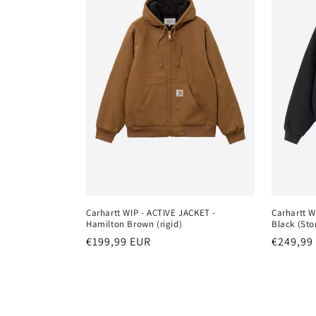
Carhartt WIP - ACTIVE JACKET -
Carhartt W
Hamilton Brown (rigid)
Black (Sto
Normaler
€199,99 EUR
Normale
€249,99
Preis
Preis