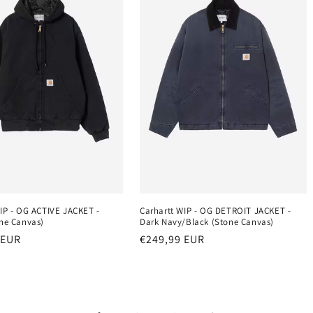
IP - OG ACTIVE JACKET -
Carhartt WIP - OG DETROIT JACKET -
ne Canvas)
Dark Navy/Black (Stone Canvas)
r
 EUR
Normaler
€249,99 EUR
Preis