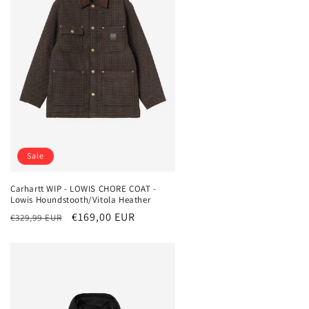
Sale
Carhartt WIP - LOWIS CHORE COAT -
Lowis Houndstooth/Vitola Heather
Normaler
Verkaufspreis
€169,00 EUR
€329,99 EUR
Preis