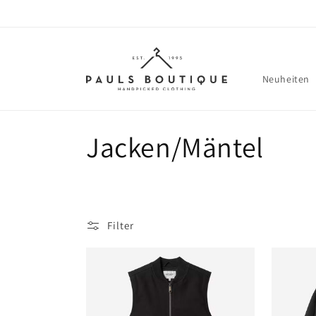
Direkt
zum
Inhalt
Neuheiten
K
Jacken/Mäntel
a
t
Filter
e
g