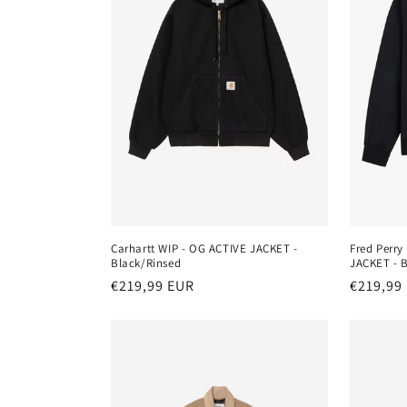
Carhartt WIP - OG ACTIVE JACKET -
Fred Perr
Black/Rinsed
JACKET - 
Normaler
€219,99 EUR
Normale
€219,99
Preis
Preis