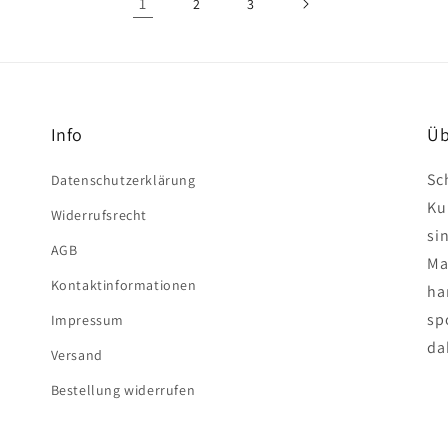
1
2
3
Info
Üb
Sc
Datenschutzerklärung
Ku
Widerrufsrecht
si
AGB
Ma
Kontaktinformationen
ha
spo
Impressum
da
Versand
Bestellung widerrufen