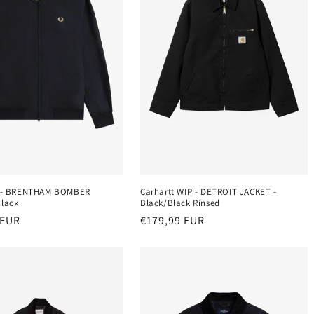
Carhartt WIP - DETROIT JACKET -
y - BRENTHAM BOMBER
Black/Black Rinsed
Black
Normaler
€179,99 EUR
r
 EUR
Preis