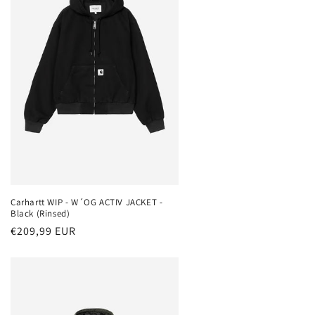
Carhartt WIP - W´OG ACTIV JACKET -
Black (Rinsed)
Normaler
€209,99 EUR
Preis