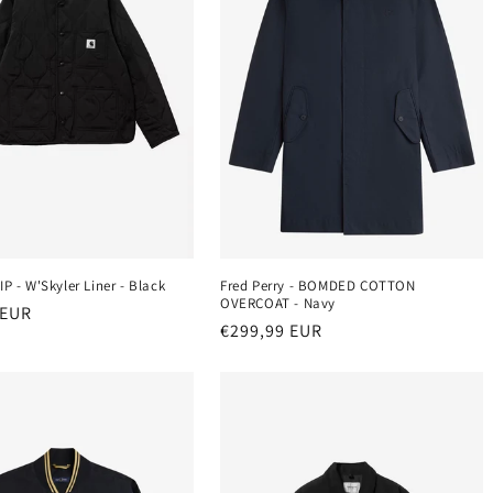
IP - W'Skyler Liner - Black
Fred Perry - BOMDED COTTON
OVERCOAT - Navy
r
 EUR
Normaler
€299,99 EUR
Preis