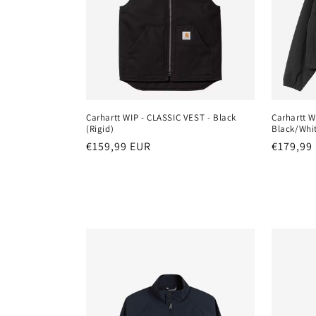
o
r
i
e
Carhartt WIP - CLASSIC VEST - Black
Carhartt W
(Rigid)
Black/Whi
Normaler
€159,99 EUR
Normale
€179,99
:
Preis
Preis