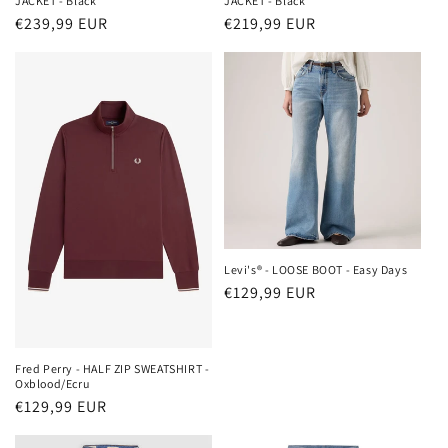
JACKET - Black
JACKET - Black
Normaler
€239,99 EUR
Normaler
€219,99 EUR
Preis
Preis
Levi's® - LOOSE BOOT - Easy Days
Normaler
€129,99 EUR
Preis
Fred Perry - HALF ZIP SWEATSHIRT -
Oxblood/Ecru
Normaler
€129,99 EUR
Preis