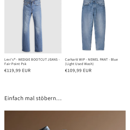
Levi's® - WEDGIE BOOTCUT JEANS -
Carhartt WIP - NEWEL PANT - Blue
Fair Point Psk
(Light Used Wash)
Normaler
€119,99 EUR
Normaler
€109,99 EUR
Preis
Preis
Einfach mal stöbern…