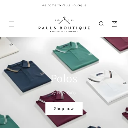
Direkt
Welcome to Pauls Boutique
zum
Inhalt
Warenkorb
Polos
by Fred Perry
Shop now