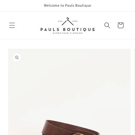
Direkt
Welcome to Pauls Boutique
zum
Inhalt
Warenkorb
oduktinformationen
ringen