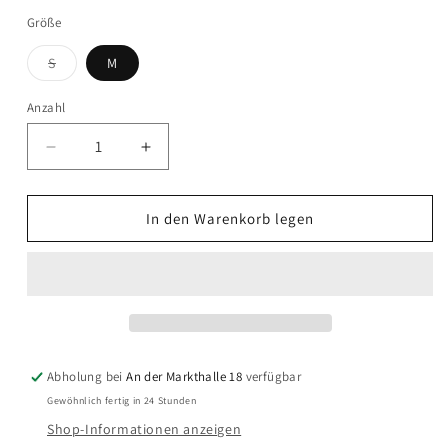
Größe
Variante
S
M
ausverkauft
oder
nicht
Anzahl
Anzahl
verfügbar
Verringere
Erhöhe
die
die
Menge
Menge
für
für
In den Warenkorb legen
Sessùn
Sessùn
-
-
TISAO
TISAO
T
T
-
-
Chestnut
Chestnut
Leather
Leather
Abholung bei
An der Markthalle 18
verfügbar
Gewöhnlich fertig in 24 Stunden
Shop-Informationen anzeigen