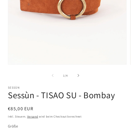
Medien
1
in
von
1
/
4
Modal
öffnen
SESSÙN
Sessùn - TISAO SU - Bombay
Normaler
€85,00 EUR
Preis
Inkl. Steuern.
Versand
wird beim Checkout berechnet
Größe