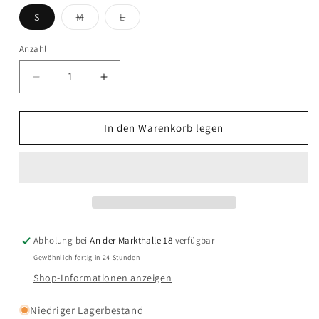
Variante
Variante
S
M
L
ausverkauft
ausverkauft
oder
oder
nicht
nicht
Anzahl
Anzahl
verfügbar
verfügbar
Verringere
Erhöhe
die
die
Menge
Menge
für
für
In den Warenkorb legen
Sessùn
Sessùn
-
-
TISAO
TISAO
SU
SU
-
-
Bombay
Bombay
Abholung bei
An der Markthalle 18
verfügbar
Gewöhnlich fertig in 24 Stunden
Shop-Informationen anzeigen
Niedriger Lagerbestand