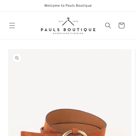
Direkt
Welcome to Pauls Boutique
zum
Inhalt
Warenkorb
oduktinformationen
ringen