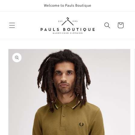
Direkt
Welcome to Pauls Boutique
zum
Inhalt
Warenkorb
oduktinformationen
ringen