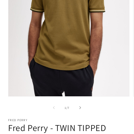
Medien
1
in
von
1
/
7
Modal
öffnen
FRED PERRY
Fred Perry - TWIN TIPPED