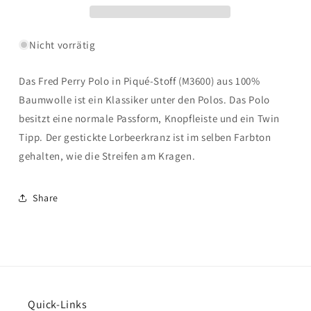
TIPPED
TIPPED
POLO
POLO
SHIRT
SHIRT
Nicht vorrätig
-
-
Shaded
Shaded
Das Fred Perry Polo in Piqué-Stoff (M3600) aus 100%
Stone/Ice
Stone/Ice
Cream/Black
Cream/Black
Baumwolle ist ein Klassiker unter den Polos. Das Polo
besitzt eine normale Passform, Knopfleiste und ein Twin
Tipp. Der gestickte Lorbeerkranz ist im selben Farbton
gehalten, wie die Streifen am Kragen.
Share
Quick-Links