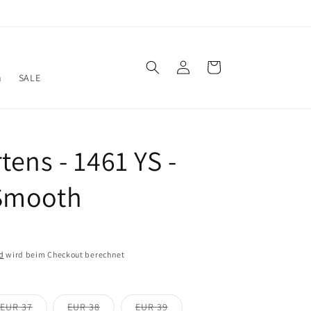
Einloggen
Warenkorb
n
SALE
tens - 1461 YS -
Smooth
d
wird beim Checkout berechnet
Variante
Variante
Variante
EUR 37
EUR 38
EUR 39