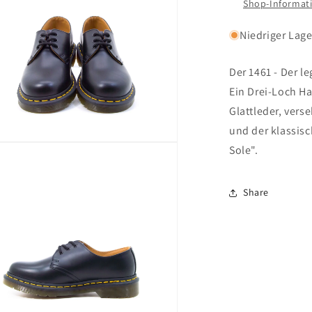
Shop-Informat
Niedriger Lag
Der 1461 - Der l
Ein Drei-Loch H
Glattleder, ver
und der klassisc
n
Sole".
n
Share