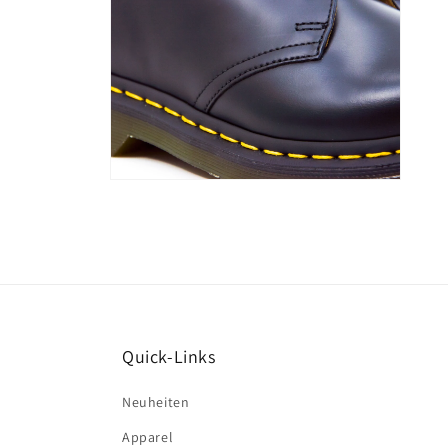
Medien
8
in
Modal
öffnen
Quick-Links
Neuheiten
Apparel